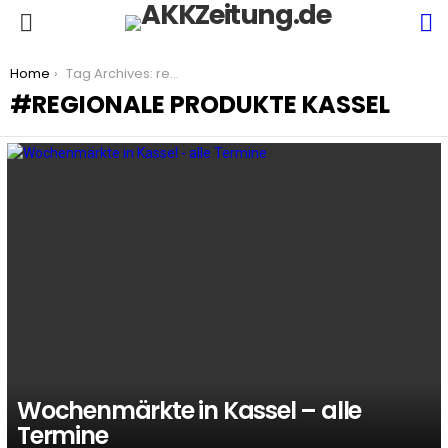
S
Menu
You are here:
Home
Tag Archives: regionale Produkte Kassel
REGIONALE PRODUKTE KASSEL
LATEST
STORIES
Wochenmärkte in Kassel – alle
Termine