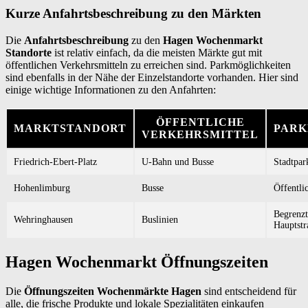
Kurze Anfahrtsbeschreibung zu den Märkten
Die
Anfahrtsbeschreibung
zu den
Hagen Wochenmarkt
Standorte
ist relativ einfach, da die meisten Märkte gut mit
öffentlichen Verkehrsmitteln zu erreichen sind. Parkmöglichkeiten
sind ebenfalls in der Nähe der Einzelstandorte vorhanden. Hier sind
einige wichtige Informationen zu den Anfahrten:
ÖFFENTLICHE
MARKTSTANDORT
PARK
VERKEHRSMITTEL
Friedrich-Ebert-Platz
U-Bahn und Busse
Stadtpar
Hohenlimburg
Busse
Öffentli
Begrenzt
Wehringhausen
Buslinien
Hauptstr
Hagen Wochenmarkt Öffnungszeiten
Die
Öffnungszeiten Wochenmärkte Hagen
sind entscheidend für
alle, die frische Produkte und lokale Spezialitäten einkaufen