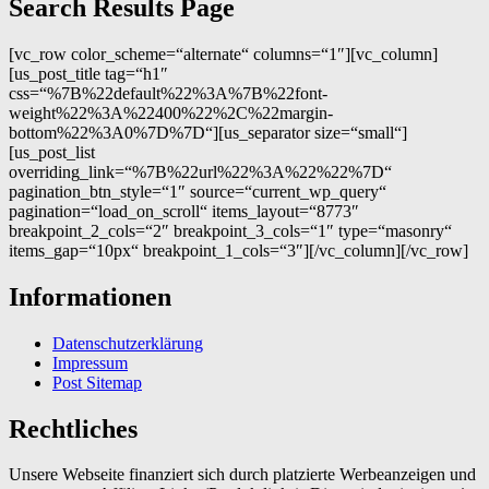
Search Results Page
[vc_row color_scheme=“alternate“ columns=“1″][vc_column]
[us_post_title tag=“h1″
css=“%7B%22default%22%3A%7B%22font-
weight%22%3A%22400%22%2C%22margin-
bottom%22%3A0%7D%7D“][us_separator size=“small“]
[us_post_list
overriding_link=“%7B%22url%22%3A%22%22%7D“
pagination_btn_style=“1″ source=“current_wp_query“
pagination=“load_on_scroll“ items_layout=“8773″
breakpoint_2_cols=“2″ breakpoint_3_cols=“1″ type=“masonry“
items_gap=“10px“ breakpoint_1_cols=“3″][/vc_column][/vc_row]
Informationen
Datenschutzerklärung
Impressum
Post Sitemap
Rechtliches
Unsere Webseite finanziert sich durch platzierte Werbeanzeigen und