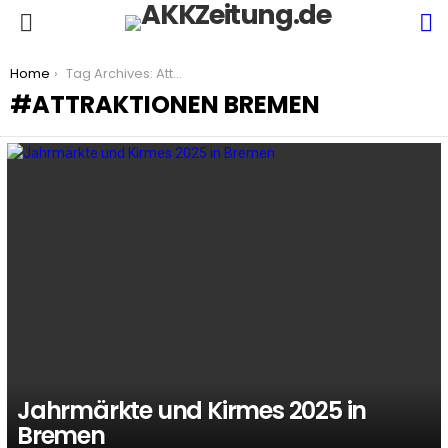
S
Menu
You are here:
Home
Tag Archives: Attraktionen Bremen
ATTRAKTIONEN BREMEN
LATEST
STORIES
Jahrmärkte und Kirmes 2025 in
Bremen