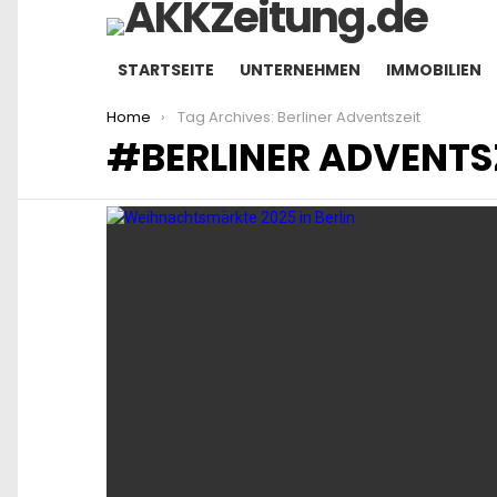
STARTSEITE
UNTERNEHMEN
IMMOBILIEN
You are here:
Home
Tag Archives: Berliner Adventszeit
BERLINER ADVENTS
LATEST
STORIES