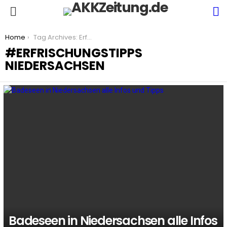
S
Menu
You are here:
Home
Tag Archives: Erfrischungstipps Niedersachsen
ERFRISCHUNGSTIPPS
NIEDERSACHSEN
LATEST
STORIES
Badeseen in Niedersachsen alle Infos