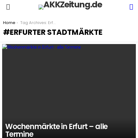
S
Menu
You are here:
Home
Tag Archives: Erfurter Stadtmärkte
ERFURTER STADTMÄRKTE
LATEST
STORIES
Wochenmärkte in Erfurt – alle
Termine