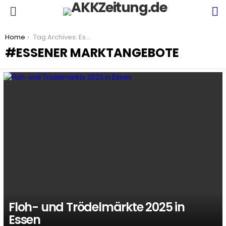
S
Menu
You are here:
Home
Tag Archives: Essener Marktangebote
ESSENER MARKTANGEBOTE
LATEST
STORIES
Floh- und Trödelmärkte 2025 in
Essen