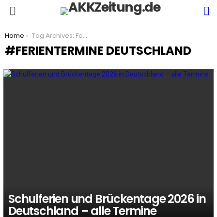
S
Menu
You are here:
Home
Tag Archives: Ferientermine Deutschland
FERIENTERMINE DEUTSCHLAND
LATEST
STORIES
Schulferien und Brückentage 2026 in
Deutschland – alle Termine