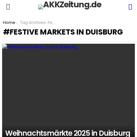
S
Menu
You are here:
Home
Tag Archives: Festive Markets in Duisburg
FESTIVE MARKETS IN DUISBURG
LATEST
STORIES
Weihnachtsmärkte 2025 in Duisburg