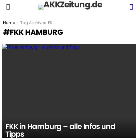
S
Menu
You are here:
Home
Tag Archives: FKK Hamburg
FKK HAMBURG
LATEST
STORIES
FKK in Hamburg – alle Infos und
Tipps