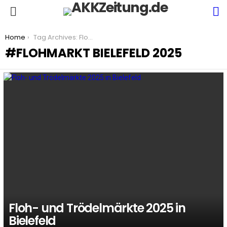
S
Menu
You are here:
Home
Tag Archives: Flohmarkt Bielefeld 2025
FLOHMARKT BIELEFELD 2025
LATEST
STORIES
Floh- und Trödelmärkte 2025 in
Bielefeld