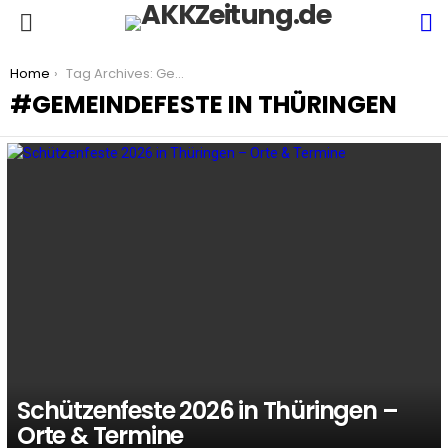
S
Menu
You are here:
Home
Tag Archives: Gemeindefeste in Thüringen
GEMEINDEFESTE IN THÜRINGEN
LATEST
STORIES
Schützenfeste 2026 in Thüringen –
Orte & Termine