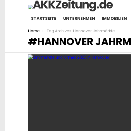
STARTSEITE
UNTERNEHMEN
IMMOBILIEN
You are here:
Home
Tag Archives: Hannover Jahrmärkte 2025
HANNOVER JAHRM
LATEST
STORIES