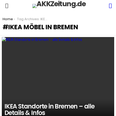
S
Menu
You are here:
Home
Tag Archives: IKEA Möbel in Bremen
IKEA MÖBEL IN BREMEN
LATEST
STORIES
IKEA Standorte in Bremen – alle
Details & Infos