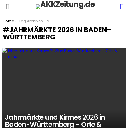
S
Menu
You are here:
Home
Tag Archives: Jahrmärkte 2026 in Baden-Württemberg
JAHRMÄRKTE 2026 IN BADEN-
WÜRTTEMBERG
LATEST
STORIES
Jahrmärkte und Kirmes 2026 in
Baden-Württemberg – Orte &