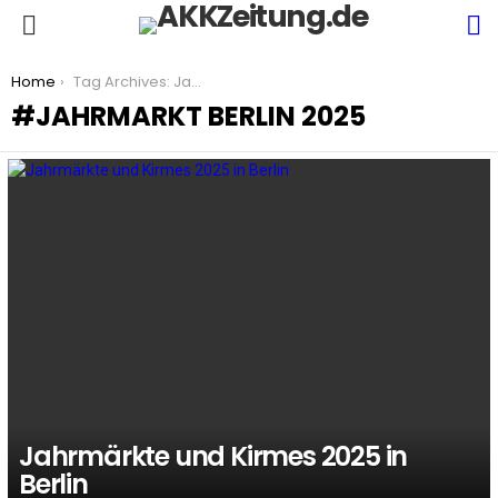
S
Menu
You are here:
Home
Tag Archives: Jahrmarkt Berlin 2025
JAHRMARKT BERLIN 2025
LATEST
STORIES
Jahrmärkte und Kirmes 2025 in
Berlin