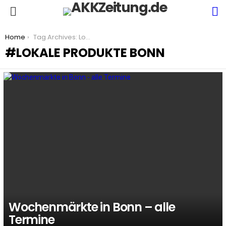
S
Menu
You are here:
Home
Tag Archives: Lokale Produkte Bonn
LOKALE PRODUKTE BONN
LATEST
STORIES
Wochenmärkte in Bonn – alle
Termine