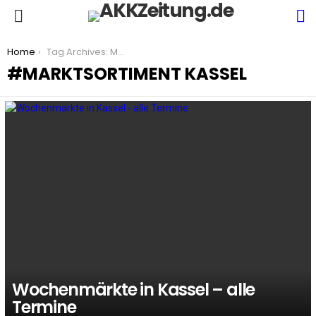
S
Menu
You are here:
Home
Tag Archives: Marktsortiment Kassel
MARKTSORTIMENT KASSEL
LATEST
STORIES
Wochenmärkte in Kassel – alle
Termine