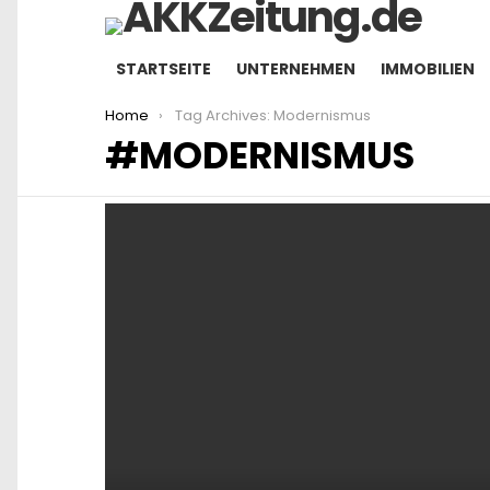
STARTSEITE
UNTERNEHMEN
IMMOBILIEN
You are here:
Home
Tag Archives: Modernismus
MODERNISMUS
LATEST
STORIES