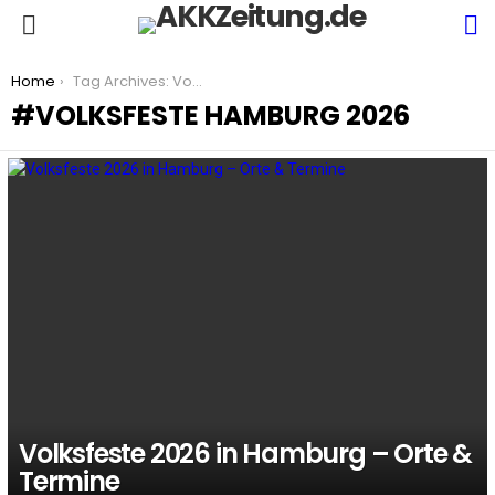
S
Menu
You are here:
Home
Tag Archives: Volksfeste Hamburg 2026
VOLKSFESTE HAMBURG 2026
LATEST
STORIES
Volksfeste 2026 in Hamburg – Orte &
Termine