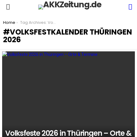
S
Menu
You are here:
Home
Tag Archives: Volksfestkalender Thüringen 2026
VOLKSFESTKALENDER THÜRINGEN
2026
LATEST
STORIES
Volksfeste 2026 in Thüringen – Orte &