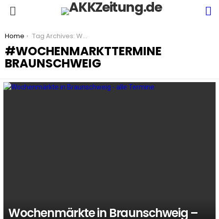
S
Menu
You are here:
Home
Tag Archives: Wochenmarkttermine Braunschweig
WOCHENMARKTTERMINE
BRAUNSCHWEIG
LATEST
STORIES
Wochenmärkte in Braunschweig –