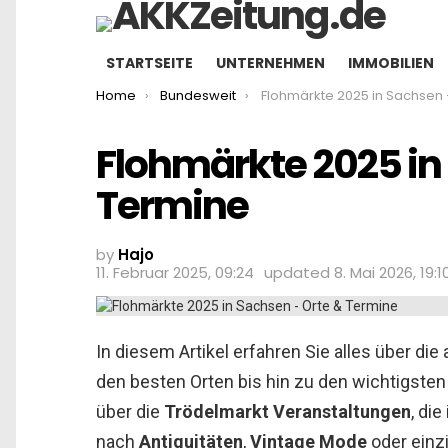
STARTSEITE
UNTERNEHMEN
IMMOBILIEN
You are here:
Home
Bundesweit
Flohmärkte 2025 in Sachsen – Orte &
Flohmärkte 2025 in
Termine
by
Hajo
11. Februar 2025, 09:24
updated
8. Mai 2026, 19:1
In diesem Artikel erfahren Sie alles über di
den besten Orten bis hin zu den wichtigste
über die
Trödelmarkt Veranstaltungen
, di
nach
Antiquitäten
,
Vintage Mode
oder einzi