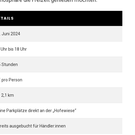
ETAILS
. Juni 2024
 Uhr bis 18 Uhr
5 Stunden
€ pro Person
. 2,1 km
ine Parkplätze direkt an der „Hofewiese“
reits ausgebucht für Händler:innen