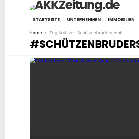
STARTSEITE
UNTERNEHMEN
IMMOBILIEN
You are here:
Home
Tag Archives: Schützenbruderschaften
SCHÜTZENBRUDER
LATEST
STORIES