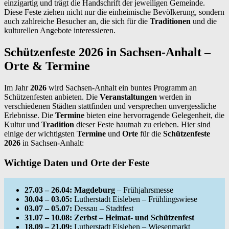
einzigartig und trägt die Handschrift der jeweiligen Gemeinde.
Diese Feste ziehen nicht nur die einheimische Bevölkerung, sondern
auch zahlreiche Besucher an, die sich für die
Traditionen
und die
kulturellen Angebote interessieren.
Schützenfeste 2026 in Sachsen-Anhalt –
Orte & Termine
Im Jahr
2026
wird Sachsen-Anhalt ein buntes Programm an
Schützenfesten anbieten. Die
Veranstaltungen
werden in
verschiedenen Städten stattfinden und versprechen unvergessliche
Erlebnisse. Die
Termine
bieten eine hervorragende Gelegenheit, die
Kultur und
Tradition
dieser Feste hautnah zu erleben. Hier sind
einige der wichtigsten
Termine
und
Orte
für die
Schützenfeste
2026
in Sachsen-Anhalt:
Wichtige Daten und Orte der Feste
27.03 – 26.04:
Magdeburg
– Frühjahrsmesse
30.04 – 03.05:
Lutherstadt Eisleben – Frühlingswiese
03.07 – 05.07:
Dessau – Stadtfest
31.07 – 10.08:
Zerbst
–
Heimat- und Schützenfest
18.09 – 21.09:
Lutherstadt Eisleben – Wiesenmarkt