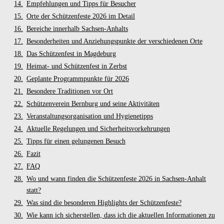
Empfehlungen und Tipps für Besucher
Orte der Schützenfeste 2026 im Detail
Bereiche innerhalb Sachsen-Anhalts
Besonderheiten und Anziehungspunkte der verschiedenen Orte
Das Schützenfest in Magdeburg
Heimat- und Schützenfest in Zerbst
Geplante Programmpunkte für 2026
Besondere Traditionen vor Ort
Schützenverein Bernburg und seine Aktivitäten
Veranstaltungsorganisation und Hygienetipps
Aktuelle Regelungen und Sicherheitsvorkehrungen
Tipps für einen gelungenen Besuch
Fazit
FAQ
Wo und wann finden die Schützenfeste 2026 in Sachsen-Anhalt
statt?
Was sind die besonderen Highlights der Schützenfeste?
Wie kann ich sicherstellen, dass ich die aktuellen Informationen zu