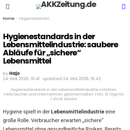
S
Menu
You are here:
Home
Hygienestandards in der Lebensmittelindustrie: saubere Abläufe für „sichere“ Lebensmittel
Hygienestandards in der
Lebensmittelindustrie: saubere
Abläufe für „sichere“
Lebensmittel
by
Hajo
24. Mai 2026, 16:41
updated
24. Mai 2026, 16:42
Hygienestandards in der Lebensmittelindustrie schützen
Verbraucher und Unternehmen gleichermaßen. Foto: © Olga Ко
/ stock adobe
Hygiene spielt in der
Lebensmittelindustrie
eine
große Rolle. Verbraucher erwarten „sichere“
Lebensmittel ohne gesundheitliche Risiken. Bereits