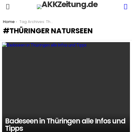
S
Menu
You are here:
Home
Tag Archives: Thüringer Naturseen
THÜRINGER NATURSEEN
LATEST
STORIES
Badeseen in Thüringen alle Infos und
Tipps