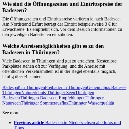
Wie sind die Öffnungszeiten und Eintrittspreise der
Badeseen?
Die Öffnungszeiten und Eintrittspreise variieren je nach Badesee.
Am Nordstrand Erfurt beträgt der Eintritt beispielsweise 3 € für
Erwachsene. Es empfiehlt sich, vor dem Besuch Informationen zu
den jeweiligen Badestellen einzuholen.
Welche Anreisemöglichkeiten gibt es zu den
Badeseen in Thüringen?
Viele Badeseen in Thüringen sind gut zu erreichen. Kostenlose
Parkplätze stehen oft zur Verfügung, und die Anreise mit
öffentlichen Verkehrsmitteln ist in der Regel ebenfalls möglich,
häufig über Buslinien.
Badespaß in Thüringen
Freibäder in Thüringen
Geheimtipps Badesee
Thüringen
Naturerlebnis Thüringer Seen
Thüringen
Badeseen
Thüringen Badeseen Empfehlungen
Thüringer
Naturseen
Thüringer Sommerausflug
Thüringer Wasserqualität
See more
Previous article
Badeseen in Niedersachsen alle Infos und
Tipps