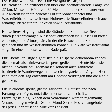
Der Hohenwarte-Stausee ist die viertgrößte Talsperre in
Deutschland und erstreckt sich über eine beeindruckende Länge von
27 km. Mit seiner Höhe von 75 Metern und einer Staumauer von
412 Metern ist er ein beliebter Ort für Sonnenanbeter und
Wasserliebhaber. Unweit vom Hohenwarte-Stauseefinden sich auch
schattige Plätze für ein Picknick sowie Restaurants.
Ein weiteres Highlight sind die Strände am Sundhäuser See, der
durch jahrzehntelangen Kiesabbau entstanden ist. Dieser Ort bietet
eine entspannte Atmosphäre, in der die Besucher die Sonne
genießen und im Wasser abkühlen können. Die klare Wasserqualität
sorgt für einen unbeschwerten Badespaß.
Für Abenteuerlustige eignet sich die Talsperre Zeulenroda-Triebes,
die ehemals als Trinkwassertalsperre gedient hat. Heute bietet sie
nicht nur Schutz bei Hochwasser, sondern auch zahlreiche
barrierefreie Wanderwege mit abwechslungsreichen Längen. Hier
kann man den Tag entspannt am Badesee verbringen und die Natur
genießen.
Die Bleilochtalsperre, größte Talsperre in Deutschland nach
Fassungsvermögen, nutzt die malerische Landschaft zur
Freizeitgestaltung. Neben dem Schwimmen werden regelmäßig
Veranstaltungen wie das Sonne-Mond-Sterne Festival angeboten,
das jedes Jahr tausende Musikfans anzieht.