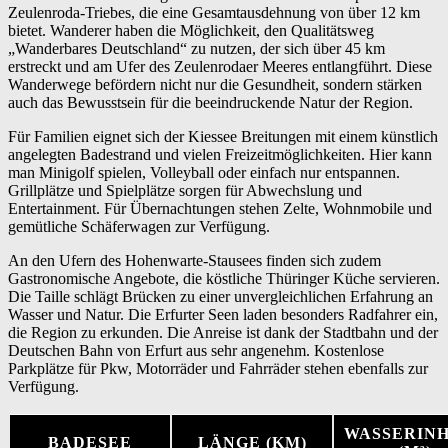
Zeulenroda-Triebes, die eine Gesamtausdehnung von über 12 km
bietet. Wanderer haben die Möglichkeit, den Qualitätsweg
„Wanderbares Deutschland“ zu nutzen, der sich über 45 km
erstreckt und am Ufer des Zeulenrodaer Meeres entlangführt. Diese
Wanderwege befördern nicht nur die Gesundheit, sondern stärken
auch das Bewusstsein für die beeindruckende Natur der Region.
Für Familien eignet sich der Kiessee Breitungen mit einem künstlich
angelegten Badestrand und vielen Freizeitmöglichkeiten. Hier kann
man Minigolf spielen, Volleyball oder einfach nur entspannen.
Grillplätze und Spielplätze sorgen für Abwechslung und
Entertainment. Für Übernachtungen stehen Zelte, Wohnmobile und
gemütliche Schäferwagen zur Verfügung.
An den Ufern des Hohenwarte-Stausees finden sich zudem
Gastronomische Angebote, die köstliche Thüringer Küche servieren.
Die Taille schlägt Brücken zu einer unvergleichlichen Erfahrung an
Wasser und Natur. Die Erfurter Seen laden besonders Radfahrer ein,
die Region zu erkunden. Die Anreise ist dank der Stadtbahn und der
Deutschen Bahn von Erfurt aus sehr angenehm. Kostenlose
Parkplätze für Pkw, Motorräder und Fahrräder stehen ebenfalls zur
Verfügung.
WASSERIN
BADESEE
LÄNGE (KM)