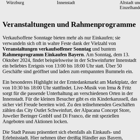
Würzburg
Innenstadt
Altstadt und
Einzelhande
Veranstaltungen und Rahmenprogramme
Verkaufsoffene Sonntage bieten mehr als nur Einkaufen; sie
verwandeln sich oft in wahre Feste dank der Vielzahl von
Veranstaltungen verkaufsoffener Sonntag
und buntem
Rahmenprogramm Einkaufen Bayern
. Am Sonntag, dem 13.
Oktober 2024, findet beispielsweise in der Schweinfurter Innenstadt
ein beliebtes Ereignis von 13:00 bis 18:00 Uhr statt. Über 50
Geschäfte sind geöffnet und laden zum entspannten Bummeln ein.
Ein besonderes Highlight ist der Erntedankmarkt am Marktplatz, der
von 10:30 bis 18:00 Uhr stattfindet. Live-Musik von Irma & Fritz
sorgt für die passende Unterhaltung an verschiedenen Orten in der
Innenstadt. Für die kleinen Besucher gibt es ein Kinderkarussell, das
sicher viel Freude bereiten wird. Zu den teilnehmenden Geschäften
zählen das City Outlet Schweinfurt, der Alpacana Concept Store,
Juwelier Beringer GmbH und Di Franco, die mit speziellen
Angeboten und Aktionen locken.
Die Stadt Passau präsentiert sich ebenfalls als Einkaufs- und
Erlebnisstadt. Hier nehmen über dreißig Händler aus Bayern,