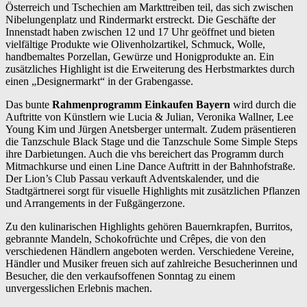
Österreich und Tschechien am Markttreiben teil, das sich zwischen
Nibelungenplatz und Rindermarkt erstreckt. Die Geschäfte der
Innenstadt haben zwischen 12 und 17 Uhr geöffnet und bieten
vielfältige Produkte wie Olivenholzartikel, Schmuck, Wolle,
handbemaltes Porzellan, Gewürze und Honigprodukte an. Ein
zusätzliches Highlight ist die Erweiterung des Herbstmarktes durch
einen „Designermarkt“ in der Grabengasse.
Das bunte
Rahmenprogramm Einkaufen Bayern
wird durch die
Auftritte von Künstlern wie Lucia & Julian, Veronika Wallner, Lee
Young Kim und Jürgen Anetsberger untermalt. Zudem präsentieren
die Tanzschule Black Stage und die Tanzschule Some Simple Steps
ihre Darbietungen. Auch die vhs bereichert das Programm durch
Mitmachkurse und einen Line Dance Auftritt in der Bahnhofstraße.
Der Lion’s Club Passau verkauft Adventskalender, und die
Stadtgärtnerei sorgt für visuelle Highlights mit zusätzlichen Pflanzen
und Arrangements in der Fußgängerzone.
Zu den kulinarischen Highlights gehören Bauernkrapfen, Burritos,
gebrannte Mandeln, Schokofrüchte und Crêpes, die von den
verschiedenen Händlern angeboten werden. Verschiedene Vereine,
Händler und Musiker freuen sich auf zahlreiche Besucherinnen und
Besucher, die den verkaufsoffenen Sonntag zu einem
unvergesslichen Erlebnis machen.