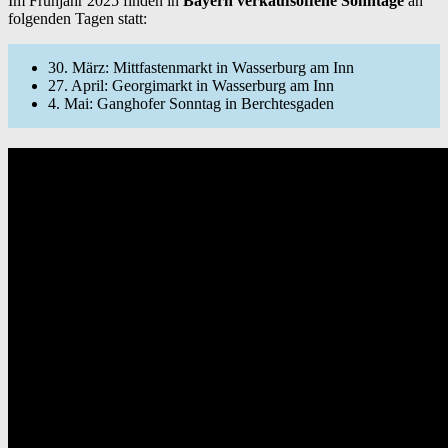
Im Frühjahr 2025 finden in
Bayern verkaufsoffene Sonntage
an
folgenden Tagen statt:
30. März: Mittfastenmarkt in Wasserburg am Inn
27. April: Georgimarkt in Wasserburg am Inn
4. Mai: Ganghofer Sonntag in Berchtesgaden