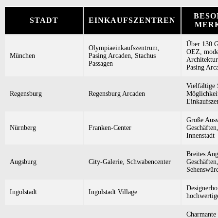
BESO
STADT
EINKAUFSZENTREN
MER
Über 130 G
Olympiaeinkaufszentrum,
OEZ, mode
München
Pasing Arcaden, Stachus
Architektur
Passagen
Pasing Arc
Vielfältige
Regensburg
Regensburg Arcaden
Möglichkei
Einkaufsze
Große Ausw
Nürnberg
Franken-Center
Geschäften,
Innenstadt
Breites An
Augsburg
City-Galerie, Schwabencenter
Geschäften,
Sehenswürd
Designerbo
Ingolstadt
Ingolstadt Village
hochwertig
Charmante 