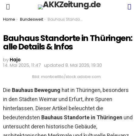
S
Menu
You are here:
Home
Bundesweit
Bauhaus Standorte in Thüringen: alle Details & Infos
Bauhaus Standorte in Thüringen:
alle Details & Infos
by
Hajo
14. Mai 2025, 11:47
updated
8. Mai 2026, 19:30
Bild: monticellllo/stock.adobe.com
Die
Bauhaus Bewegung
hat in Thüringen, besonders
in den Städten Weimar und Erfurt, ihre Spuren
hinterlassen. Dieser Artikel beleuchtet die
bedeutendsten
Bauhaus Standorte in Thüringen
und
untersucht deren historische Gebäude,
architektonischen Merkmale und kulturelle Relevanz.