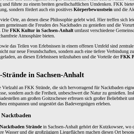
und führte zu einem breiten gesellschaftlichen Umdenken. FKK bietet 
ng, sondern fördert auch ein positives
Körperbewusstsein
und die Ak
viele Orte, an denen diese Philosophie gelebt wird. Hier treffen sich le
m gemeinsam die Freuden des Nacktbades zu genießen und die Vorurt
. Die
FKK Kultur in Sachsen-Anhalt
umfasst verschiedene Gemeinsc
schamfreie Atmosphäre bieten.
wie das Teilen von Erlebnissen in einem offenen Umfeld sind zentrale
icht nur neue Freundschaften, sondern auch eine tiefere Verbindung 
geladen, an diesen Erlebnissen teilzuhaben und die Vorteile der
FKK P
-Strände in Sachsen-Anhalt
e Vielzahl an FKK Strände, die sich hervorragend für Nacktbaden eigne
isse, sondern auch die Freiheit, unbeschwert die Natur zu genießen. In
estellen am großen Goitzschesee erfreuen sich großer Beliebtheit unt
eu entspannen und ungestört das Badevergnügen erleben.
r Nacktbaden
Nacktbaden Strände
in Sachsen-Anhalt gehört der Kutzkowsee, wo d
are Wasser und die großzügigen Liegeflächen machen diesen Ort besonde