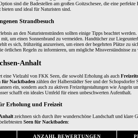
ption sind die Badestellen am großen Goitzschesee, die eine perfekte
bieten und ideal für Naturisten sind.
lungenen Strandbesuch
rlebnis an den Naturistenstränden sollten einige Tipps beachtet werden.
mit, um einen Sonnenbrand zu vermeiden. Handtücher zur Liegeunterla
hlt es sich, frühzeitig anzureisen, um einen der begehrten Plätze zu s
 die örtlichen Regeln zu informieren, um mögliche Missverständnisse zu
chsen-Anhalt
t eine Vielzahl von FKK Seen, die sowohl Erholung als auch
Freizeit
n für Nacktbaden
zählen der Halberstädter See und der Schopsdorfer
annen ein, sondern auch zu aktiven Freizeitgestaltungen wie Angeln u
ser schafft ein ideales Umfeld für einen unbeschwerten Aufenthalt.
r Erholung und Freizeit
Anhalt
zeichnen sich durch ihre wunderschöne Landschaft und klare G
beliebtesten
Seen für Nacktbaden
:
ANZAHL BEWERTUNGEN
P