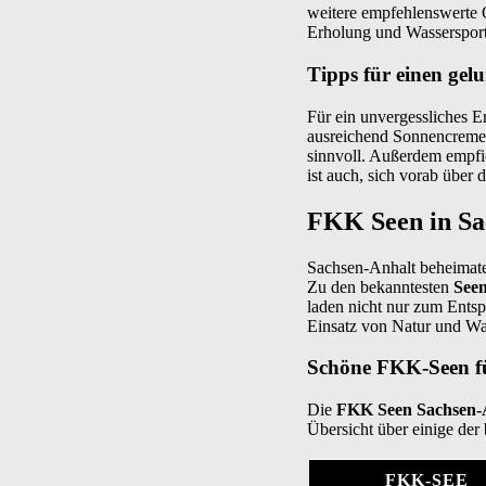
weitere empfehlenswerte O
Erholung und Wassersport 
Tipps für einen ge
Für ein unvergessliches E
ausreichend Sonnencreme 
sinnvoll. Außerdem empfie
ist auch, sich vorab über
FKK Seen in Sa
Sachsen-Anhalt beheimate
Zu den bekanntesten
See
laden nicht nur zum Entsp
Einsatz von Natur und Was
Schöne FKK-Seen fü
Die
FKK Seen Sachsen-
Übersicht über einige der 
FKK-SEE