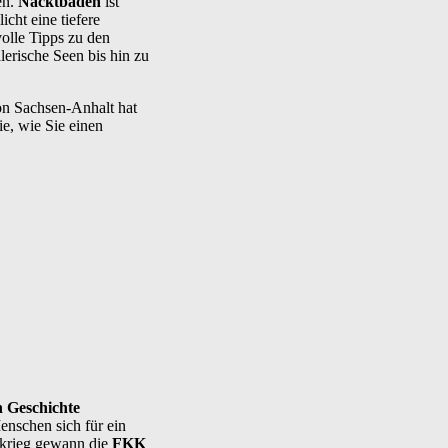
en.
Nacktbaden
ist
cht eine tiefere
olle Tipps zu den
lerische Seen bis hin zu
on Sachsen-Anhalt hat
e, wie Sie einen
 Geschichte
enschen sich für ein
tkrieg gewann die
FKK