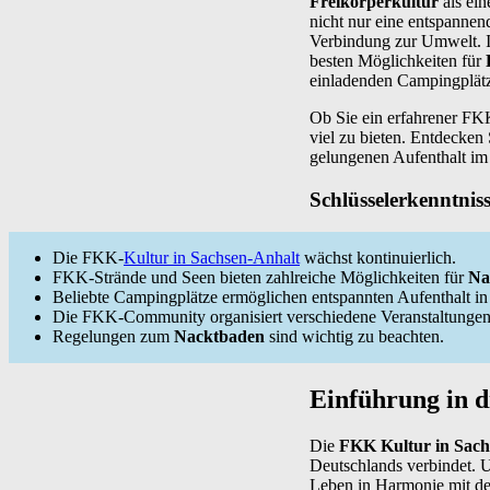
Freikörperkultur
als ein
nicht nur eine entspannen
Verbindung zur Umwelt. I
besten Möglichkeiten für
einladenden Campingplätz
Ob Sie ein erfahrener FK
viel zu bieten. Entdecken
gelungenen Aufenthalt im
Schlüsselerkenntnis
Die FKK-
Kultur in Sachsen-Anhalt
wächst kontinuierlich.
FKK-Strände und Seen bieten zahlreiche Möglichkeiten für
Na
Beliebte Campingplätze ermöglichen entspannten Aufenthalt in 
Die FKK-Community organisiert verschiedene Veranstaltungen
Regelungen zum
Nacktbaden
sind wichtig zu beachten.
Einführung in 
Die
FKK Kultur in Sach
Deutschlands verbindet. U
Leben in Harmonie mit d