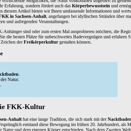
e erfrischende Möglichkeit, die Natur vollkommen ungeniert zu genieß
de Erfahrung, sondern fördert auch das
Körperbewusstsein
und ermögli
n diesem Artikel bieten wir Ihnen umfassende Informationen und wertv
FKK in Sachsen-Anhalt
, angefangen bei idyllischen Stränden über ma
en und aufregenden Veranstaltungen.
K-Anhänger sind oder zum ersten Mal ausprobieren möchten, die Regi
 Sie die besten Plätze für unbeschwertes Badevergnügen und erfahren Si
 Zeichen der
Freikörperkultur
gestalten können.
se
cktbaden
.
der Natur.
.
die FKK-Kultur
sen-Anhalt
hat eine lange Tradition, die sich stark mit der
Nacktbaden
rsprünglich entstand diese Bewegung im frühen 20. Jahrhundert, als M
er Natur und dem eigenen Körper entschieden. Nach dem Zweiten Wel