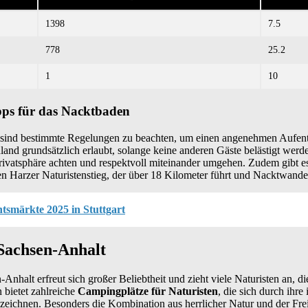
1398
7.5
778
25.2
1
10
ps für das Nacktbaden
sind bestimmte Regelungen zu beachten, um einen angenehmen Aufenth
land grundsätzlich erlaubt, solange keine anderen Gäste belästigt werd
 Privatsphäre achten und respektvoll miteinander umgehen. Zudem gibt 
n Harzer Naturistenstieg, der über 18 Kilometer führt und Nacktwande
tsmärkte 2025 in Stuttgart
achsen-Anhalt
halt erfreut sich großer Beliebtheit und zieht viele Naturisten an, d
 bietet zahlreiche
Campingplätze für Naturisten
, die sich durch ihre
szeichnen. Besonders die Kombination aus herrlicher Natur und der Fr