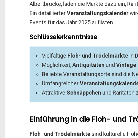
Albertbrücke, laden die Märkte dazu ein, Rari
Ein detaillierter
Veranstaltungskalender
wir
Events für das Jahr 2025 auflisten.
Schlüsselerkenntnisse
Vielfältige
Floh- und Trödelmärkte
in
D
Möglichkeit,
Antiquitäten
und
Vintage-
Beliebte Veranstaltungsorte sind die N
Umfangreicher
Veranstaltungskalend
Attraktive
Schnäppchen
und Raritäten z
Einführung in die Floh- und T
Floh- und Trödelmärkte
sind kulturelle Höh