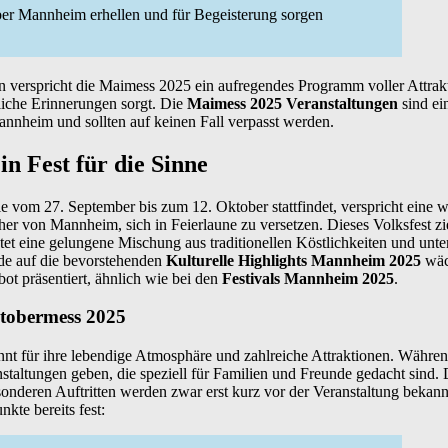
er Mannheim erhellen und für Begeisterung sorgen
n verspricht die Maimess 2025 ein aufregendes Programm voller Attrak
liche Erinnerungen sorgt. Die
Maimess 2025 Veranstaltungen
sind ei
nnheim und sollten auf keinen Fall verpasst werden.
n Fest für die Sinne
 vom 27. September bis zum 12. Oktober stattfindet, verspricht eine 
er von Mannheim, sich in Feierlaune zu versetzen. Dieses Volksfest z
et eine gelungene Mischung aus traditionellen Köstlichkeiten und unt
ude auf die bevorstehenden
Kulturelle Highlights Mannheim 2025
wäch
ebot präsentiert, ähnlich wie bei den
Festivals Mannheim 2025
.
tobermess 2025
nt für ihre lebendige Atmosphäre und zahlreiche Attraktionen. Währen
taltungen geben, die speziell für Familien und Freunde gedacht sind. 
nderen Auftritten werden zwar erst kurz vor der Veranstaltung bekan
kte bereits fest: