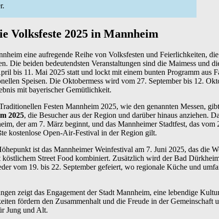
r.
ie Volksfeste 2025 in Mannheim
nheim eine aufregende Reihe von Volksfesten und Feierlichkeiten, die
den. Die beiden bedeutendsten Veranstaltungen sind die Maimess und d
ril bis 11. Mai 2025 statt und lockt mit einem bunten Programm aus F
onellen Speisen. Die Oktobermess wird vom 27. September bis 12. Okt
rlebnis mit bayerischer Gemütlichkeit.
Traditionellen Festen Mannheim 2025, wie den genannten Messen, gibt 
im 2025
, die Besucher aus der Region und darüber hinaus anziehen. D
eim, der am 7. März beginnt, und das Mannheimer Stadtfest, das vom 2
ößte kostenlose Open-Air-Festival in der Region gilt.
Höhepunkt ist das Mannheimer Weinfestival am 7. Juni 2025, das die W
t köstlichem Street Food kombiniert. Zusätzlich wird der Bad Dürkhei
eder vom 19. bis 22. September gefeiert, wo regionale Küche und umfa
tungen zeigt das Engagement der Stadt Mannheim, eine lebendige Kultur
hkeiten fördern den Zusammenhalt und die Freude in der Gemeinschaf
ür Jung und Alt.