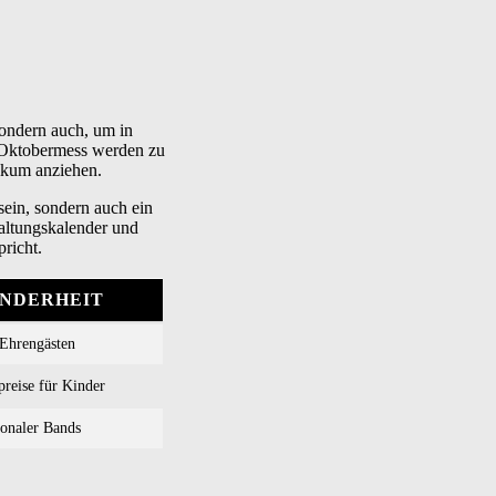
sondern auch, um in
r Oktobermess werden zu
ikum anziehen.
sein, sondern auch ein
staltungskalender und
richt.
NDERHEIT
 Ehrengästen
reise für Kinder
ionaler Bands