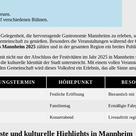
reuen.
uf verschiedenen Bühnen.
ne Gelegenheit, die hervorragende Gastronomie Mannheims zu erleben, 
Gemeinschaft zu genießen. Besonders die Veranstaltungen während de
hts Mannheim 2025
zählen und in der gesamten Region ein breites Publ
t nicht nur der Abschluss der Festivitäten im Jahr 2025 in Mannheim 
die kulturelle Identität der Stadt unterstreicht. Mit einem vollen Veran
n Gemeinschaft wird dieses Volksfest ein Erlebnis, das alle Sinne ansp
UNGSTERMIN
HÖHEPUNKT
BESO
Festliche Eröffnung
Bieranstich mit
Familientag
Ermäßigte Fahrp
Konzertabend
Liveauftritt reg
este und kulturelle Highlights in Mannheim