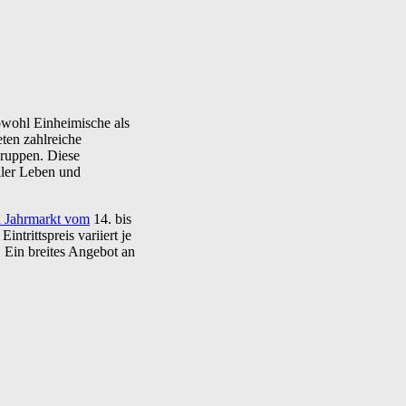
owohl Einheimische als
ten zahlreiche
gruppen. Diese
ller Leben und
en Jahrmarkt vom
14. bis
trittspreis variiert je
. Ein breites Angebot an