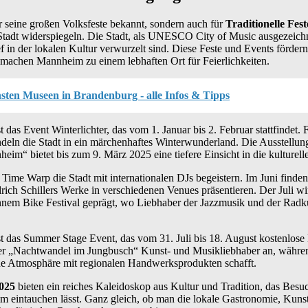
r seine großen Volksfeste bekannt, sondern auch für
Traditionelle Fe
r Stadt widerspiegeln. Die Stadt, als UNESCO City of Music ausgezeichne
ef in der lokalen Kultur verwurzelt sind. Diese Feste und Events fördern
machen Mannheim zu einem lebhaften Ort für Feierlichkeiten.
sten Museen in Brandenburg - alle Infos & Tipps
t das Event Winterlichter, das vom 1. Januar bis 2. Februar stattfindet. 
ndeln die Stadt in ein märchenhaftes Winterwunderland. Die Ausstellun
eim“ bietet bis zum 9. März 2025 eine tiefere Einsicht in die kulturel
 Time Warp die Stadt mit internationalen DJs begeistern. Im Juni finden
riedrich Schillers Werke in verschiedenen Venues präsentieren. Der Juli
nnem Bike Festival geprägt, wo Liebhaber der Jazzmusik und der Radku
t das Summer Stage Event, das vom 31. Juli bis 18. August kostenlose
 der „Nachtwandel im Jungbusch“ Kunst- und Musikliebhaber an, währ
he Atmosphäre mit regionalen Handwerksprodukten schafft.
025
bieten ein reiches Kaleidoskop aus Kultur und Tradition, das Besuc
eintauchen lässt. Ganz gleich, ob man die lokale Gastronomie, Kun