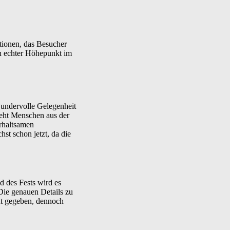
tionen, das Besucher
n echter Höhepunkt im
wundervolle Gelegenheit
ieht Menschen aus der
erhaltsamen
st schon jetzt, da die
d des Fests wird es
Die genauen Details zu
nt gegeben, dennoch