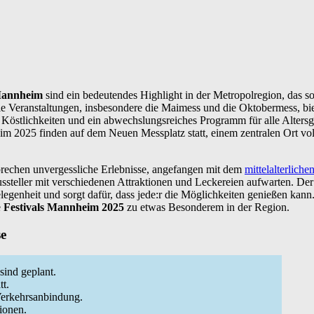
 Mannheim
sind ein bedeutendes Highlight in der Metropolregion, das s
ie Veranstaltungen, insbesondere die Maimess und die Oktobermess, bie
e Köstlichkeiten und ein abwechslungsreiches Programm für alle Alters
im 2025 finden auf dem Neuen Messplatz statt, einem zentralen Ort vo
prechen unvergessliche Erlebnisse, angefangen mit dem
mittelalterlich
teller mit verschiedenen Attraktionen und Leckereien aufwarten. Der Ein
egenheit und sorgt dafür, dass jede:r die Möglichkeiten genießen kann
e
Festivals Mannheim 2025
zu etwas Besonderem in der Region.
se
sind geplant.
tt.
Verkehrsanbindung.
ionen.