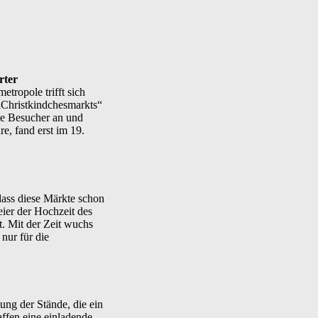
rter
etropole trifft sich
„Christkindchesmarkts“
ige Besucher an und
e, fand erst im 19.
dass diese Märkte schon
eier der Hochzeit des
. Mit der Zeit wuchs
nur für die
ung der Stände, die ein
affen eine einladende