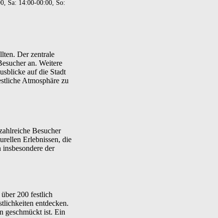
0, Sa: 14:00-00:00, So:
lten. Der zentrale
esucher an. Weitere
usblicke auf die Stadt
estliche Atmosphäre zu
 zahlreiche Besucher
urellen Erlebnissen, die
n insbesondere der
über 200 festlich
tlichkeiten entdecken.
n geschmückt ist. Ein