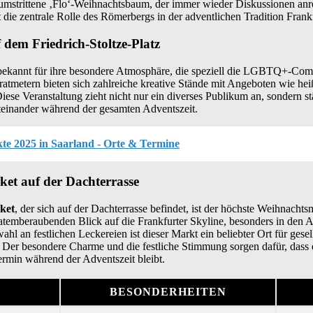
r umstrittene ‚Flo‘-Weihnachtsbaum, der immer wieder Diskussionen anr
 die zentrale Rolle des Römerbergs in der adventlichen Tradition Frankf
dem Friedrich-Stoltze-Platz
bekannt für ihre besondere Atmosphäre, die speziell die LGBTQ+-Com
atmetern bieten sich zahlreiche kreative Stände mit Angeboten wie he
se Veranstaltung zieht nicht nur ein diverses Publikum an, sondern st
einander während der gesamten Adventszeit.
te 2025 in Saarland - Orte & Termine
et auf der Dachterrasse
ket
, der sich auf der Dachterrasse befindet, ist der höchste Weihnachtsm
atemberaubenden Blick auf die Frankfurter Skyline, besonders in den 
hl an festlichen Leckereien ist dieser Markt ein beliebter Ort für ge
 Der besondere Charme und die festliche Stimmung sorgen dafür, dass 
ermin während der Adventszeit bleibt.
BESONDERHEITEN