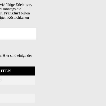
ielfältige Erlebnisse.
d sonntags die
in Frankfurt
bieten
tigen Köstlichkeiten
 Hier sind einige der
ITEN
0