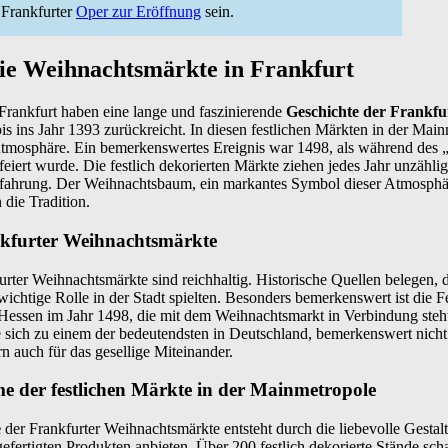
 Frankfurter
Oper zur Eröffnung
sein.
die Weihnachtsmärkte in Frankfurt
Frankfurt haben eine lange und faszinierende
Geschichte der Frankfu
bis ins Jahr 1393 zurückreicht. In diesen festlichen Märkten in der Mainm
 Atmosphäre. Ein bemerkenswertes Ereignis war 1498, als während des 
feiert wurde. Die festlich dekorierten Märkte ziehen jedes Jahr unzähl
Erfahrung. Der Weihnachtsbaum, ein markantes Symbol dieser Atmosphär
 die Tradition.
nkfurter Weihnachtsmärkte
rter Weihnachtsmärkte sind reichhaltig. Historische Quellen belegen, 
 wichtige Rolle in der Stadt spielten. Besonders bemerkenswert ist die F
essen im Jahr 1498, die mit dem Weihnachtsmarkt in Verbindung steht
 sich zu einem der bedeutendsten in Deutschland, bemerkenswert nicht 
n auch für das gesellige Miteinander.
e der festlichen Märkte in der Mainmetropole
e
der Frankfurter Weihnachtsmärkte entsteht durch die liebevolle Gestalt
efertigten Produkten anbieten. Über 200 festlich dekorierte Stände sch