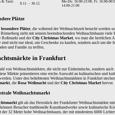
 & Taxis
Mo-Do: 16:00-23:00, Fr: 16:00-00:0
8.11. – 30.12.
14:00-21:00
dere Plätze
e
besondere Plätze
, die während der Weihnachtszeit besucht werden sol
Römerberg zieht mit seinem beeindruckenden Weihnachtsbaum viele B
r Roßmarkt und der
City Christmas Market
, wo man die herrlichen A
 sind nicht nur ideal, um Geschenke zu kaufen, sondern auch um die f
nden und Familie zu treffen.
achtsmärkte in Frankfurt
lzahl von Weihnachtsmärkten, die nicht nur Einheimische, sondern auch
iese Märkte präsentieren eine reiche Auswahl an kulinarischen und kult
 werden. Unter den beliebtesten Weihnachtsmärkten in Frankfurt steche
markt
, die
Rosa Weihnacht
und der
City Christmas Market
hervor.
ntrale Weihnachtsmarkt
chtsmarkt
gilt als das Herzstück der Frankfurter Weihnachtsmärkte mit 
 können Besucher traditionelle Kunsthandwerke sowie kulinarische Kös
t der 32 Meter hohe Weihnachtsbaum, der mit mindestens 6000 Lichter