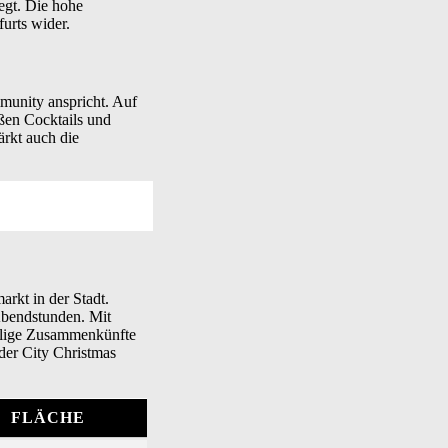
egt. Die hohe
urts wider.
munity anspricht. Auf
ißen Cocktails und
ärkt auch die
arkt in der Stadt.
Abendstunden. Mit
sellige Zusammenkünfte
der City Christmas
FLÄCHE