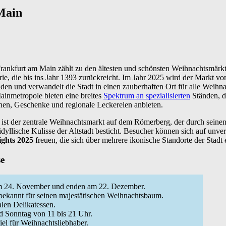
Main
rankfurt am Main zählt zu den ältesten und schönsten Weihnachtsmärk
orie, die bis ins Jahr 1393 zurückreicht. Im Jahr 2025 wird der Markt 
den und verwandelt die Stadt in einen zauberhaften Ort für alle Weihna
Mainmetropole bieten eine breites
Spektrum an spezialisierten
Ständen, d
nen, Geschenke und regionale Leckereien anbieten.
ist der zentrale Weihnachtsmarkt auf dem Römerberg, der durch seine
yllische Kulisse der Altstadt besticht. Besucher können sich auf unver
ghts 2025
freuen, die sich über mehrere ikonische Standorte der Stadt 
se
 24. November und enden am 22. Dezember.
 bekannt für seinen majestätischen Weihnachtsbaum.
len Delikatessen.
d Sonntag von 11 bis 21 Uhr.
iel für Weihnachtsliebhaber.