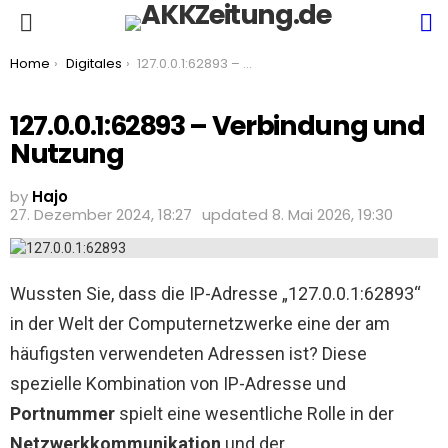
S
Menu
You are here:
Home
Digitales
127.0.0.1:62893 – Verbindung und Nutzung
127.0.0.1:62893 – Verbindung und
Nutzung
by
Hajo
27. Dezember 2024, 18:27
updated
8. Mai 2026, 19:30
Wussten Sie, dass die IP-Adresse „127.0.0.1:62893“
in der Welt der Computernetzwerke eine der am
häufigsten verwendeten Adressen ist? Diese
spezielle Kombination von IP-Adresse und
Portnummer
spielt eine wesentliche Rolle in der
Netzwerkkommunikation
und der