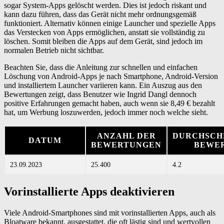
sogar System-Apps gelöscht werden. Dies ist jedoch riskant und
kann dazu führen, dass das Gerät nicht mehr ordnungsgemäß
funktioniert. Alternativ können einige Launcher und spezielle Apps
das Verstecken von Apps ermöglichen, anstatt sie vollständig zu
löschen. Somit bleiben die Apps auf dem Gerät, sind jedoch im
normalen Betrieb nicht sichtbar.
Beachten Sie, dass die Anleitung zur schnellen und einfachen
Löschung von Android-Apps je nach Smartphone, Android-Version
und installiertem Launcher variieren kann. Ein Auszug aus den
Bewertungen zeigt, dass Benutzer wie Ingrid Dangl dennoch
positive Erfahrungen gemacht haben, auch wenn sie 8,49 € bezahlt
hat, um Werbung loszuwerden, jedoch immer noch welche sieht.
ANZAHL DER
DURCHSCH
DATUM
BEWERTUNGEN
BEWE
23.09.2023
25.400
4.2
Vorinstallierte Apps deaktivieren
Viele Android-Smartphones sind mit vorinstallierten Apps, auch als
Bloatware bekannt, ausgestattet, die oft lästig sind und wertvollen