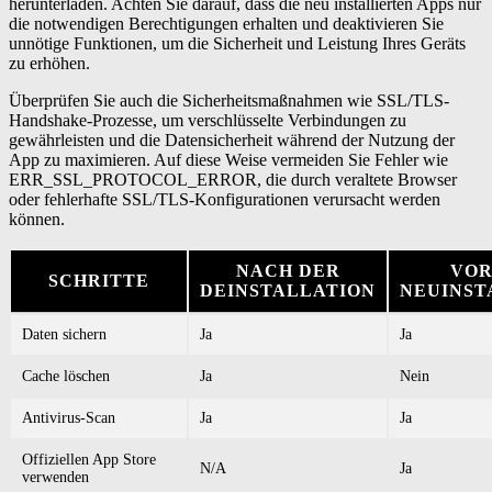
herunterladen. Achten Sie darauf, dass die neu installierten Apps nur
die notwendigen Berechtigungen erhalten und deaktivieren Sie
unnötige Funktionen, um die Sicherheit und Leistung Ihres Geräts
zu erhöhen.
Überprüfen Sie auch die Sicherheitsmaßnahmen wie SSL/TLS-
Handshake-Prozesse, um verschlüsselte Verbindungen zu
gewährleisten und die Datensicherheit während der Nutzung der
App zu maximieren. Auf diese Weise vermeiden Sie Fehler wie
ERR_SSL_PROTOCOL_ERROR, die durch veraltete Browser
oder fehlerhafte SSL/TLS-Konfigurationen verursacht werden
können.
NACH DER
VOR
SCHRITTE
DEINSTALLATION
NEUINST
Daten sichern
Ja
Ja
Cache löschen
Ja
Nein
Antivirus-Scan
Ja
Ja
Offiziellen App Store
N/A
Ja
verwenden