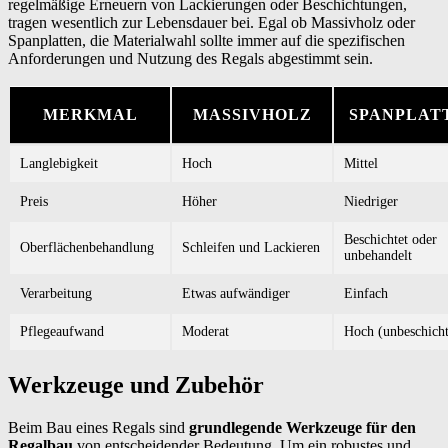
regelmäßige Erneuern von Lackierungen oder Beschichtungen,
tragen wesentlich zur Lebensdauer bei. Egal ob Massivholz oder
Spanplatten, die Materialwahl sollte immer auf die spezifischen
Anforderungen und Nutzung des Regals abgestimmt sein.
MERKMAL
MASSIVHOLZ
SPANPLAT
Langlebigkeit
Hoch
Mittel
Preis
Höher
Niedriger
Beschichtet oder
Oberflächenbehandlung
Schleifen und Lackieren
unbehandelt
Verarbeitung
Etwas aufwändiger
Einfach
Pflegeaufwand
Moderat
Hoch (unbeschicht
Werkzeuge und Zubehör
Beim Bau eines Regals sind
grundlegende Werkzeuge für den
Regalbau
von entscheidender Bedeutung. Um ein robustes und