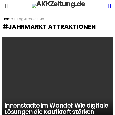
S
Menu
You are here:
Home
Tag Archives: Jahrmarkt Attraktionen
JAHRMARKT ATTRAKTIONEN
LATEST
STORIES
Innenstädte im Wandel: Wie digitale
Lösungen die Kaufkraft stärken