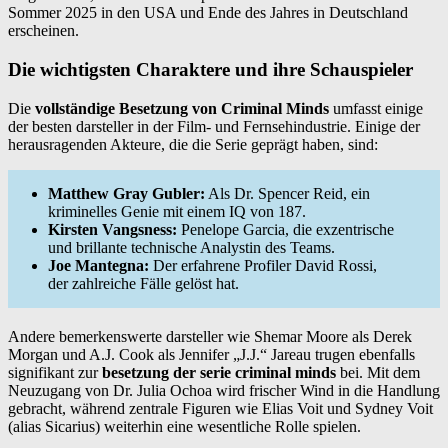
Sommer 2025 in den USA und Ende des Jahres in Deutschland
erscheinen.
Die wichtigsten Charaktere und ihre Schauspieler
Die
vollständige Besetzung von Criminal Minds
umfasst einige
der besten darsteller in der Film- und Fernsehindustrie. Einige der
herausragenden Akteure, die die Serie geprägt haben, sind:
Matthew Gray Gubler:
Als Dr. Spencer Reid, ein
kriminelles Genie mit einem IQ von 187.
Kirsten Vangsness:
Penelope Garcia, die exzentrische
und brillante technische Analystin des Teams.
Joe Mantegna:
Der erfahrene Profiler David Rossi,
der zahlreiche Fälle gelöst hat.
Andere bemerkenswerte darsteller wie Shemar Moore als Derek
Morgan und A.J. Cook als Jennifer „J.J.“ Jareau trugen ebenfalls
signifikant zur
besetzung der serie criminal minds
bei. Mit dem
Neuzugang von Dr. Julia Ochoa wird frischer Wind in die Handlung
gebracht, während zentrale Figuren wie Elias Voit und Sydney Voit
(alias Sicarius) weiterhin eine wesentliche Rolle spielen.