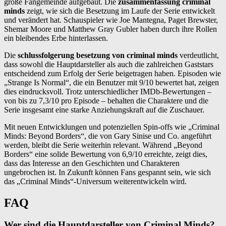
große Fangemeinde aufgebaut. Die
zusammenfassung criminal
minds
zeigt, wie sich die Besetzung im Laufe der Serie entwickelt
und verändert hat. Schauspieler wie Joe Mantegna, Paget Brewster,
Shemar Moore und Matthew Gray Gubler haben durch ihre Rollen
ein bleibendes Erbe hinterlassen.
Die
schlussfolgerung besetzung von criminal minds
verdeutlicht,
dass sowohl die Hauptdarsteller als auch die zahlreichen Gaststars
entscheidend zum Erfolg der Serie beigetragen haben. Episoden wie
„Strange Is Normal“, die ein Benutzer mit 9/10 bewertet hat, zeigen
dies eindrucksvoll. Trotz unterschiedlicher IMDb-Bewertungen –
von bis zu 7,3/10 pro Episode – behalten die Charaktere und die
Serie insgesamt eine starke Anziehungskraft auf die Zuschauer.
Mit neuen Entwicklungen und potenziellen Spin-offs wie „Criminal
Minds: Beyond Borders“, die von Gary Sinise und Co. angeführt
werden, bleibt die Serie weiterhin relevant. Während „Beyond
Borders“ eine solide Bewertung von 6,9/10 erreichte, zeigt dies,
dass das Interesse an den Geschichten und Charakteren
ungebrochen ist. In Zukunft können Fans gespannt sein, wie sich
das „Criminal Minds“-Universum weiterentwickeln wird.
FAQ
Wer sind die Hauptdarsteller von Criminal Minds?