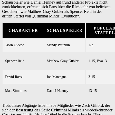
Schauspieler wie Daniel Henney aufgrund anderer Projekte nicht
zurückkehrten, erfreuen sich Fans über die Rückkehr von beliebten
Gesichtern wie Matthew Gray Gubler als Spencer Reid in der
dritten Staffel von „Criminal Minds: Evolution“.
POPULÄ
CHARAKTER
SCHAUSPIELER
STAFFE
Jason Gideon
Mandy Patinkin
1-3
Spencer Reid
Matthew Gray Gubler
1-15, Evo. 3
David Rossi
Joe Mantegna
3-15
Matt Simmons
Daniel Henney
13-15
Trotz dieser Abgänge haben neue Mitglieder wie Zach Gilford, der
sich der
Besetzung der Serie Criminal Minds
als wiederkehrender
Gaststar anschließt, frischen Wind in die Serie gebracht. Diese