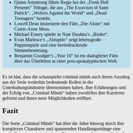
Quinn Armstrong führte Regie bei der „Fresh Hell
Presents“ Trilogie, die aus „The Exorcism of Saint
Patrick“, „Wolves Against the World“ und „Dead
Teenagers“ besteht.
Lowell Dean inszenierte den Film „Die Alone“ mit
Carrie-Anne Moss.
Michael Emery spielte in Nate Dushku’s „Birder“.
Evan Marlowe’s „Abruptio“ zeigt lebensgroße
Puppenspiele und eine beeindruckende
Stimmebesetzung.
Benjamin Goodger’s „Year 10“ ist ein dialogfreier Film
über das Überleben in einer post-apokalyptischen Welt.
Es ist klar, dass die schauspieler criminal minds nach ihrem Ausstieg
aus der Serie weiterhin bedeutende Rollen in der
Unterhaltungsindustrie übernommen haben. Ihre Erfahrungen und
der Erfolg von „Criminal Minds“ haben zweifellos ihre Karrieren
geformt und ihnen neue Möglichkeiten eröffnet.
Fazit
Die Serie „Criminal Minds“ hat über die Jahre hinweg durch ihre
komplexen Charaktere und spannenden Handlungsstränge eine