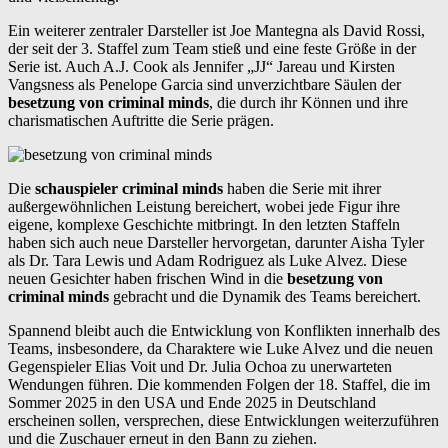
Ein weiterer zentraler Darsteller ist Joe Mantegna als David Rossi,
der seit der 3. Staffel zum Team stieß und eine feste Größe in der
Serie ist. Auch A.J. Cook als Jennifer „JJ“ Jareau und Kirsten
Vangsness als Penelope Garcia sind unverzichtbare Säulen der
besetzung von criminal minds
, die durch ihr Können und ihre
charismatischen Auftritte die Serie prägen.
Die
schauspieler criminal minds
haben die Serie mit ihrer
außergewöhnlichen Leistung bereichert, wobei jede Figur ihre
eigene, komplexe Geschichte mitbringt. In den letzten Staffeln
haben sich auch neue Darsteller hervorgetan, darunter Aisha Tyler
als Dr. Tara Lewis und Adam Rodriguez als Luke Alvez. Diese
neuen Gesichter haben frischen Wind in die
besetzung von
criminal minds
gebracht und die Dynamik des Teams bereichert.
Spannend bleibt auch die Entwicklung von Konflikten innerhalb des
Teams, insbesondere, da Charaktere wie Luke Alvez und die neuen
Gegenspieler Elias Voit und Dr. Julia Ochoa zu unerwarteten
Wendungen führen. Die kommenden Folgen der 18. Staffel, die im
Sommer 2025 in den USA und Ende 2025 in Deutschland
erscheinen sollen, versprechen, diese Entwicklungen weiterzuführen
und die Zuschauer erneut in den Bann zu ziehen.