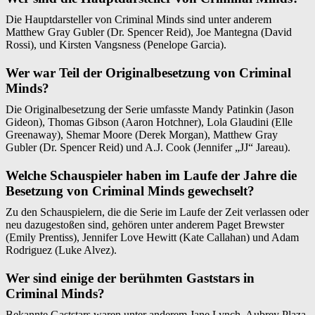
Die Hauptdarsteller von Criminal Minds sind unter anderem
Matthew Gray Gubler (Dr. Spencer Reid), Joe Mantegna (David
Rossi), und Kirsten Vangsness (Penelope Garcia).
Wer war Teil der Originalbesetzung von Criminal
Minds?
Die Originalbesetzung der Serie umfasste Mandy Patinkin (Jason
Gideon), Thomas Gibson (Aaron Hotchner), Lola Glaudini (Elle
Greenaway), Shemar Moore (Derek Morgan), Matthew Gray
Gubler (Dr. Spencer Reid) und A.J. Cook (Jennifer „JJ“ Jareau).
Welche Schauspieler haben im Laufe der Jahre die
Besetzung von Criminal Minds gewechselt?
Zu den Schauspielern, die die Serie im Laufe der Zeit verlassen oder
neu dazugestoßen sind, gehören unter anderem Paget Brewster
(Emily Prentiss), Jennifer Love Hewitt (Kate Callahan) und Adam
Rodriguez (Luke Alvez).
Wer sind einige der berühmten Gaststars in
Criminal Minds?
Bekannte Gaststars waren unter anderem Jane Lynch, Aubrey Plaza