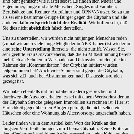
sind bunt gemischt wie Kastel selbst. Es finden sich Mieter und
Eigentümer, junge und alte Menschen, Singles und Familien,
Berufstätige und Rentner, Autofahrer und ÖPNV-Nutzer. So zu tun
als sei eine bestimmte Gruppe Bürger gegen die Citybahn und alle
anderen dafür
entspricht nicht der Realität
. Wir hoffen sehr, daß
Sie dies nicht
absichtlich
falsch darstellen.
Uns zu unterstellen, wir würden nicht mit jungen Menschen reden
(zumal wir auch viele junge Mitglieder in AKK haben) ist wiederum
eine
reine Unterstellung
Ihrerseits, die nicht zutrifft. Wissen Sie,
sehr geehrte Frau Ortsvorsteherin, daß die Bi Mitbestimmung bereits
mehrfach an Schulen in Wiesbaden an Diskussionsrunden, die im
Rahmen der „Kommunikation“ der Citybahn initiiert wurden,
teilgenommen hat? Auch viele Schüler sind gegen die Citybahn,
was sich z.B. auch bei Abstimmungen nach Diskussionsrunden
gezeigt hat.
Wir haben ebenfalls mit Immobilienmaklern gesprochen und
durchweg die Aussage erhalten, es sei mit einem Wertverlust der an
der Citybahn Strecke gelegenen Immobilien zu rechnen ist. Hier ist
Ehrlichkeit gegenüber den Bürgern gefragt, die nicht selten ein
Häuschen oder eine Wohnung als Altersvorsorge angeschafft haben.
Leider finden wir in dem Artikel kein Wort der Kritik an den
jüngsten Veröffentlichungen zum Thema Citybahn. Keine Kritik an
den offenbar rechtswidrigen Auftragsvergaben, keine Kritik an der