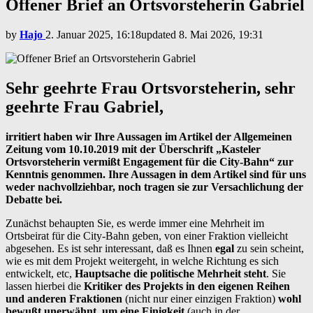
Offener Brief an Ortsvorsteherin Gabriel
by
Hajo
2. Januar 2025, 16:18
updated
8. Mai 2026, 19:31
Sehr geehrte Frau Ortsvorsteherin, sehr
geehrte Frau Gabriel,
irritiert haben wir Ihre Aussagen im Artikel der Allgemeinen
Zeitung vom 10.10.2019 mit der Überschrift „Kasteler
Ortsvorsteherin vermißt Engagement für die City-Bahn“ zur
Kenntnis genommen. Ihre Aussagen in dem Artikel sind für uns
weder nachvollziehbar, noch tragen sie zur Versachlichung der
Debatte bei.
Zunächst behaupten Sie, es werde immer eine Mehrheit im
Ortsbeirat für die City-Bahn geben, von einer Fraktion vielleicht
abgesehen. Es ist sehr interessant, daß es Ihnen
egal
zu sein scheint,
wie es mit dem Projekt weitergeht, in welche Richtung es sich
entwickelt, etc,
Hauptsache die politische Mehrheit steht
. Sie
lassen hierbei die
Kritiker des Projekts in den eigenen Reihen
und anderen Fraktionen
(nicht nur einer einzigen Fraktion)
wohl
bewußt unerwähnt, um eine Einigkeit
(auch in der