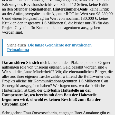
Kürzung des Revisionsberichts von 36 auf 12 Seiten, keine Kritik
an den offenbar
abgelaufenen Hinterzimmer-Deals
, keine Kritik
an der Auftragsvergabe an die Agentur RCC im Wert von 98.280,00
€ und einem Folgeauftrag im Wert von nochmal 130.000 €, keine
Kritik an den insgesamt 1,6 Millionen €, die bisher nur (!!) für das
Projekt Citybahn für Kommunikationsagenturen ausgegeben
worden sind.
Siehe auch
Die lange Geschichte der mythischen
Primadonna
Daran stören Sie sich nicht
, aber an den Plakaten, die die Gegner
aufhängen (die von unserem eigenen Geld bezahlt worden sind)?
Wir sind die „laute Minderheit“? Wir, die ehrenamtlichen Bürger, die
alles aus ihrer eigenen Tasche zahlen während die Befürworter des
Projekts alleine für Kommunikationsagenturen 1,6 Millionen € an
Steuergeld ausgegeben haben? Wir fragen uns, wo das kritische
Hinterfragen ist bzgl. der
Citybahn-Haltestelle an der
Rampenstraße, wo bereits mit dem Bau der Haltestelle
begonnen wird, obwohl es keinen Beschluß zum Bau der
Citybahn gibt?
Sehr geehrte Frau Ortsvorsteherin, entgegen Ihrer Annahme gibt es