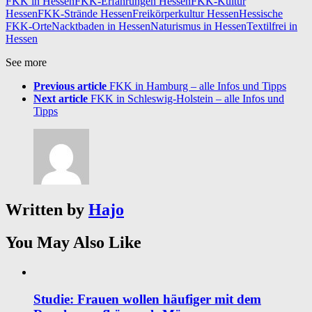
FKK in Hessen
FKK-Erfahrungen Hessen
FKK-Kultur
Hessen
FKK-Strände Hessen
Freikörperkultur Hessen
Hessische
FKK-Orte
Nacktbaden in Hessen
Naturismus in Hessen
Textilfrei in
Hessen
See more
Previous article
FKK in Hamburg – alle Infos und Tipps
Next article
FKK in Schleswig-Holstein – alle Infos und
Tipps
Written by
Hajo
You May Also Like
Studie: Frauen wollen häufiger mit dem