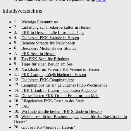
Inhaltsverzeichnis
Wichtige Erkenntnisse
Einleitung zur Freikörperkultur in Hessen
FKK in Hessen – alle Infos und Tipps
Die besten FKK-Strände in Hessen
Beliebte Strände für Nacktbaden
Besondere Merkmale der Strände
FKK Seen in Hessen
Top FKK-Seen für Erholung
Tipps für einen Besuch am See
Nacktbaden im Verein: FKK Vereine in Hessen
FKK Campingmöglichkeiten in Hessen
Die besten FKK-Campingplätze
Campingtipps für ein gelungenes FKK-Wochenende
FKK Urlaub in Hessen – die besten Angebote
Die schönsten FKK-Orte in Frankfurt am Main
Pflegeleichte FKK-Oasen in der Stadt
FAQ
Wo finde ich die besten FKK-Strände in Hessen?
Welche rechtlichen Bestimmungen gelten für das Nacktbaden in
Hessen?
Gibt es FKK-Vereine in Hessen?