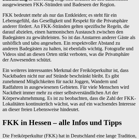
ausgewiesenen FKK-Stränden und Badeseen der Region.
FKK bedeutet mehr als nur das Entkleiden; es steht für ein
Lebensgefühl, das Geselligkeit und Respekt für die Privatsphäre
anderer fördert. An FKK-Stränden gelten spezifische Regeln, die
darauf abzielen, einen harmonischen Austausch zwischen den
Badegästen zu gewährleisten. So ist das Anstarren anderer Gäste als
unhöflich und tabu angesehen. Ein respektvoller Abstand zu
anderen Badegästen zu halten, ist ebenfalls wichtig. Fotografie und
Videos sind an diesen Orten strikt verboten, was die Privatsphäre
der Anwesenden schützt.
Ein weiteres interessantes Merkmal der Freikörperkultur ist, dass
Nacktbaden nicht nur auf Strände beschränkt bleibt. Es gibt
zunehmend Möglichkeiten für nackt Joggen, Wandern und
Radfahren in ausgewiesenen Gebieten. Für viele Menschen wird
Nacktheit immer mehr zu einer selbstverständlichen Art der
Körperwahrnehmung. Es ist zu beobachten, dass die Zahl der FKK-
Lokalitäten kontinuierlich wächst, was auf ein wachsendes Interesse
an dieser freien Lebensweise hindeutet.
FKK in Hessen – alle Infos und Tipps
Die Freikörperkultur (FKK) hat in Deutschland eine lange Tradition,