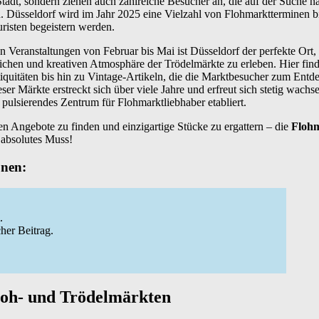
 Stadt, sondern ziehen auch zahlreiche Besucher an, die auf der Suche n
d. Düsseldorf wird im Jahr 2025 eine Vielzahl von Flohmarktterminen b
risten begeistern werden.
n Veranstaltungen von Februar bis Mai ist Düsseldorf der perfekte Ort,
chen und kreativen Atmosphäre der Trödelmärkte zu erleben. Hier find
iquitäten bis hin zu Vintage-Artikeln, die die Marktbesucher zum Ent
eser Märkte erstreckt sich über viele Jahre und erfreut sich stetig wachs
 pulsierendes Zentrum für Flohmarktliebhaber etabliert.
ten Angebote zu finden und einzigartige Stücke zu ergattern – die
Floh
 absolutes Muss!
onen:
.
her Beitrag.
loh- und Trödelmärkten