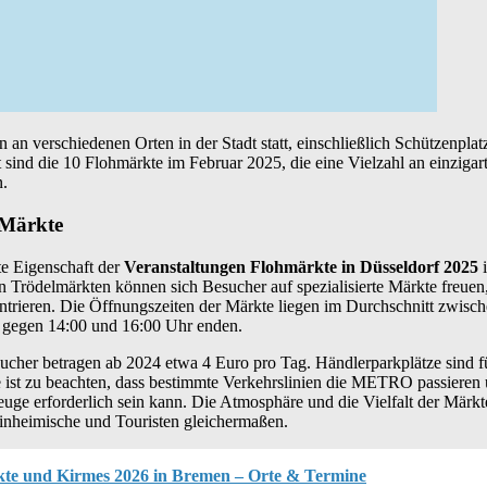
 an verschiedenen Orten in der Stadt statt, einschließlich Schützenpla
ind die 10 Flohmärkte im Februar 2025, die eine Vielzahl an einziga
n.
 Märkte
te Eigenschaft der
Veranstaltungen Flohmärkte in Düsseldorf 2025
i
n Trödelmärkten können sich Besucher auf spezialisierte Märkte freuen,
ntrieren. Die Öffnungszeiten der Märkte liegen im Durchschnitt zwisc
 gegen 14:00 und 16:00 Uhr enden.
ucher betragen ab 2024 etwa 4 Euro pro Tag. Händlerparkplätze sind f
e ist zu beachten, dass bestimmte Verkehrslinien die METRO passieren 
uge erforderlich sein kann. Die Atmosphäre und die Vielfalt der Märk
Einheimische und Touristen gleichermaßen.
te und Kirmes 2026 in Bremen – Orte & Termine