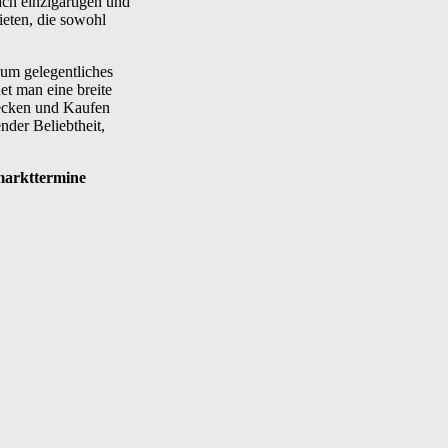
ach einzigartigen und
ieten, die sowohl
 um gelegentliches
et man eine breite
decken und Kaufen
ender Beliebtheit,
markttermine