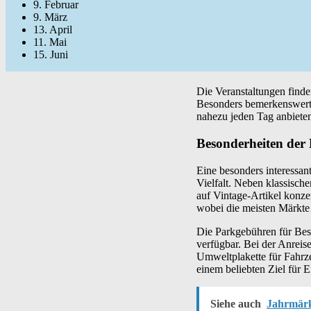
9. Februar
9. März
13. April
11. Mai
15. Juni
Die Veranstaltungen finden
Besonders bemerkenswert s
nahezu jeden Tag anbiete
Besonderheiten der
Eine besonders interessan
Vielfalt. Neben klassische
auf Vintage-Artikel konze
wobei die meisten Märkte
Die Parkgebühren für Bes
verfügbar. Bei der Anreis
Umweltplakette für Fahrze
einem beliebten Ziel für 
Siehe auch
Jahrmärk