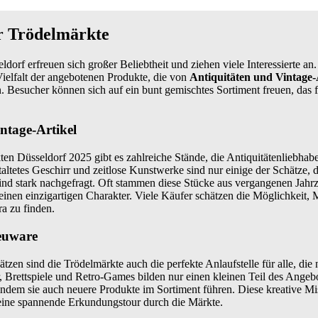
r Trödelmärkte
dorf erfreuen sich großer Beliebtheit und ziehen viele Interessierte an
ielfalt der angebotenen Produkte, die von
Antiquitäten und Vintage-
 Besucher können sich auf ein bunt gemischtes Sortiment freuen, das
ntage-Artikel
 Düsseldorf 2025 gibt es zahlreiche Stände, die Antiquitätenliebhaber
altetes Geschirr und zeitlose Kunstwerke sind nur einige der Schätze, 
ind stark nachgefragt. Oft stammen diese Stücke aus vergangenen Jahr
inen einzigartigen Charakter. Viele Käufer schätzen die Möglichkeit,
a zu finden.
euware
tzen sind die Trödelmärkte auch die perfekte Anlaufstelle für alle, d
 Brettspiele und Retro-Games bilden nur einen kleinen Teil des Angeb
indem sie auch neuere Produkte im Sortiment führen. Diese kreative 
 eine spannende Erkundungstour durch die Märkte.