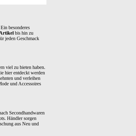
. Ein besonderes
Artikel
bis hin zu
 für jeden Geschmack
n viel zu bieten haben.
die hier entdeckt werden
zehnten und verleihen
 Mode und Accessoires
ie nach Secondhandwaren
ots. Händler sorgen
Mischung aus Neu und