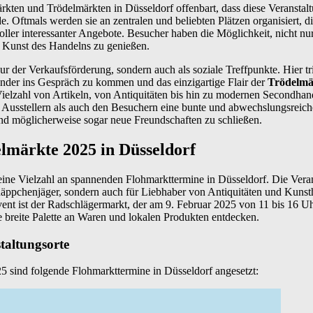
kten und Trödelmärkten in Düsseldorf offenbart, dass diese Veranstal
e. Oftmals werden sie an zentralen und beliebten Plätzen organisiert, d
oller interessanter Angebote. Besucher haben die Möglichkeit, nicht n
 Kunst des Handelns zu genießen.
r der Verkaufsförderung, sondern auch als soziale Treffpunkte. Hier trif
nder ins Gespräch zu kommen und das einzigartige Flair der
Trödelmä
Vielzahl von Artikeln, von Antiquitäten bis hin zu modernen Secondha
Ausstellern als auch den Besuchern eine bunte und abwechslungsreich
nd möglicherweise sogar neue Freundschaften zu schließen.
lmärkte 2025 in Düsseldorf
eine Vielzahl an spannenden Flohmarkttermine in Düsseldorf. Die Veran
hnäppchenjäger, sondern auch für Liebhaber von Antiquitäten und Kuns
vent ist der Radschlägermarkt, der am 9. Februar 2025 von 11 bis 16 Uh
 breite Palette an Waren und lokalen Produkten entdecken.
taltungsorte
25 sind folgende Flohmarkttermine in Düsseldorf angesetzt: