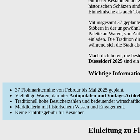
ein fester Bestandteil der
historischen Schätzen sin
Einheimische als auch Tou
Mit insgesamt 37 geplante
Stöbern in der ungewöhnli
Palette an Waren, von Ant
einladen. Die Tradition di
während sich die Stadt als
Mach dich bereit, die bes
Düsseldorf 2025
sind ein
Wichtige Informati
37 Flohmarktermine von Februar bis Mai 2025 geplant.
Vielfältige Waren, darunter
Antiquitäten und Vintage-Artikel
Traditionell hohe Besucherzahlen und bedeutender wirtschaftlic
Marktleiterin mit historischem Wissen und Engagement.
Keine Eintrittsgebühr für Besucher.
Einleitung zu F