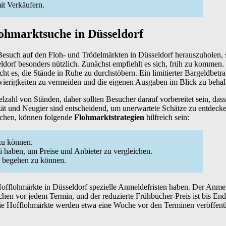
it Verkäufern.
lohmarktsuche in Düsseldorf
esuch auf den Floh- und Trödelmärkten in Düsseldorf herauszuholen, s
dorf besonders nützlich. Zunächst empfiehlt es sich, früh zu kommen. 
t es, die Stände in Ruhe zu durchstöbern. Ein limitierter Bargeldbetrag
erigkeiten zu vermeiden und die eigenen Ausgaben im Blick zu behal
lzahl von Ständen, daher sollten Besucher darauf vorbereitet sein, dass
lität und Neugier sind entscheidend, um unerwartete Schätze zu entdeck
uchen, können folgende
Flohmarktstrategien
hilfreich sein:
 zu können.
 haben, um Preise und Anbieter zu vergleichen.
e begehen zu können.
offlohmärkte in Düsseldorf spezielle Anmeldefristen haben. Der Anmel
hen vor jedem Termin, und der reduzierte Frühbucher-Preis ist bis En
die Hofflohmärkte werden etwa eine Woche vor den Terminen veröffentl