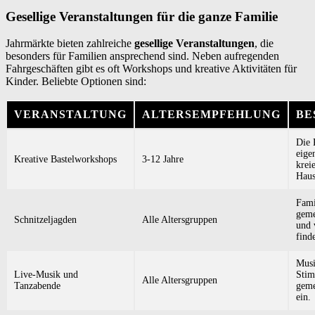
Gesellige Veranstaltungen für die ganze Familie
Jahrmärkte bieten zahlreiche
gesellige Veranstaltungen
, die
besonders für Familien ansprechend sind. Neben aufregenden
Fahrgeschäften gibt es oft Workshops und kreative Aktivitäten für
Kinder. Beliebte Optionen sind:
VERANSTALTUNG
ALTERSEMPFEHLUNG
BE
Die 
eige
Kreative Bastelworkshops
3-12 Jahre
krei
Haus
Fami
geme
Schnitzeljagden
Alle Altersgruppen
und 
find
Musi
Live-Musik und
Stim
Alle Altersgruppen
Tanzabende
geme
ein.