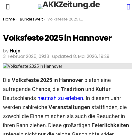
S
Menu
You are here:
Home
Bundesweit
Volksfeste 2025 in Hannover
Volksfeste 2025 in Hannover
by
Hajo
3. Februar 2025, 09:13
updated
8. Mai 2026, 19:29
Die
Volksfeste 2025 in Hannover
bieten eine
aufregende Chance, die
Tradition
und
Kultur
Deutschlands
hautnah zu erleben
. In diesem Jahr
werden zahlreiche
Veranstaltungen
stattfinden, die
sowohl die Einheimischen als auch die Besucher in
ihren Bann ziehen. Diese großartigen
Feierlichkeiten
spiegeln nicht nur die reiche Geschichte wider,