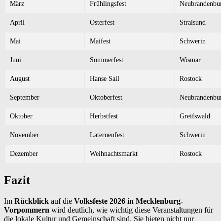
März
Frühlingsfest
Neubrandenbu
April
Osterfest
Stralsund
Mai
Maifest
Schwerin
Juni
Sommerfest
Wismar
August
Hanse Sail
Rostock
September
Oktoberfest
Neubrandenbu
Oktober
Herbstfest
Greifswald
November
Laternenfest
Schwerin
Dezember
Weihnachtsmarkt
Rostock
Fazit
Im
Rückblick
auf die
Volksfeste 2026 in Mecklenburg-
Vorpommern
wird deutlich, wie wichtig diese Veranstaltungen für
die lokale Kultur und Gemeinschaft sind. Sie bieten nicht nur