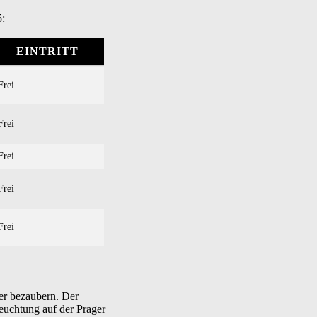
5:
EINTRITT
Frei
Frei
Frei
Frei
Frei
her bezaubern. Der
leuchtung auf der Prager