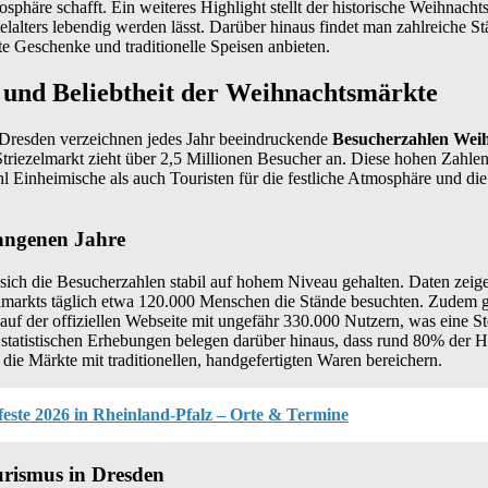
phäre schafft. Ein weiteres Highlight stellt der historische Weihnachts
elalters lebendig werden lässt. Darüber hinaus findet man zahlreiche 
te Geschenke und traditionelle Speisen anbieten.
 und Beliebtheit der Weihnachtsmärkte
Dresden verzeichnen jedes Jahr beeindruckende
Besucherzahlen Wei
Striezelmarkt zieht über 2,5 Millionen Besucher an. Diese hohen Zahlen
hl Einheimische als auch Touristen für die festliche Atmosphäre und di
gangenen Jahre
sich die Besucherzahlen stabil auf hohem Niveau gehalten. Daten zeige
markts täglich etwa 120.000 Menschen die Stände besuchten. Zudem g
auf der offiziellen Webseite mit ungefähr 330.000 Nutzern, was eine S
e statistischen Erhebungen belegen darüber hinaus, dass rund 80% der 
e Märkte mit traditionellen, handgefertigten Waren bereichern.
este 2026 in Rheinland-Pfalz – Orte & Termine
urismus in Dresden