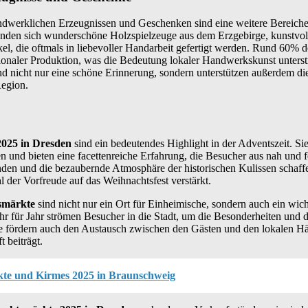
ndwerklichen Erzeugnissen und Geschenken sind eine weitere Bereich
inden sich wunderschöne Holzspielzeuge aus dem Erzgebirge, kunstv
el, die oftmals in liebevoller Handarbeit gefertigt werden. Rund 60% d
onaler Produktion, was die Bedeutung lokaler Handwerkskunst unterstr
 nicht nur eine schöne Erinnerung, sondern unterstützen außerdem die 
Region.
025 in Dresden
sind ein bedeutendes Highlight in der Adventszeit. Si
n und bieten eine facettenreiche Erfahrung, die Besucher aus nah und f
änden und die bezaubernde Atmosphäre der historischen Kulissen schaff
der Vorfreude auf das Weihnachtsfest verstärkt.
smärkte
sind nicht nur ein Ort für Einheimische, sondern auch ein wich
ahr für Jahr strömen Besucher in die Stadt, um die Besonderheiten und 
e fördern auch den Austausch zwischen den Gästen und den lokalen Hä
 beiträgt.
te und Kirmes 2025 in Braunschweig