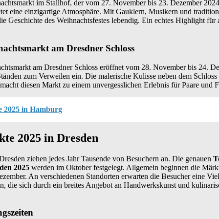
nachtsmarkt im Stallhof, der vom 27. November bis 23. Dezember 2024 
etet eine einzigartige Atmosphäre. Mit Gauklern, Musikern und tradition
 Geschichte des Weihnachtsfestes lebendig. Ein echtes Highlight für a
achtsmarkt am Dresdner Schloss
chtsmarkt am Dresdner Schloss eröffnet vom 28. November bis 24. D
n Ständen zum Verweilen ein. Die malerische Kulisse neben dem Schloss s
acht diesen Markt zu einem unvergesslichen Erlebnis für Paare und F
te 2025 in Hamburg
te 2025 in Dresden
Dresden ziehen jedes Jahr Tausende von Besuchern an. Die genauen
T
den 2025
werden im Oktober festgelegt. Allgemein beginnen die Mär
ezember. An verschiedenen Standorten erwarten die Besucher eine Vie
, die sich durch ein breites Angebot an Handwerkskunst und kulinaris
gszeiten