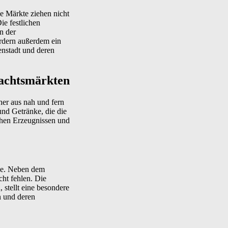
se Märkte ziehen nicht
ie festlichen
in der
ördern außerdem ein
enstadt und deren
nachtsmärkten
her aus nah und fern
und Getränke, die die
ichen Erzeugnissen und
nke. Neben dem
ht fehlen. Die
 stellt eine besondere
n und deren