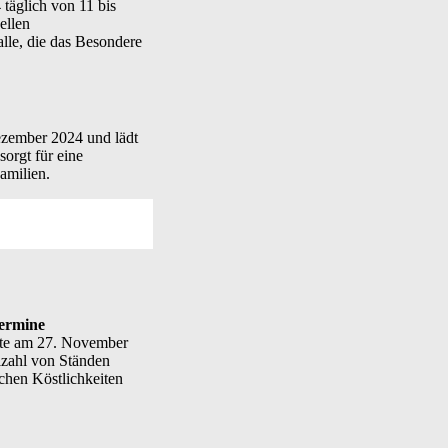
täglich von 11 bis
ellen
lle, die das Besondere
ezember 2024 und lädt
orgt für eine
amilien.
ermine
kte am 27. November
lzahl von Ständen
chen Köstlichkeiten