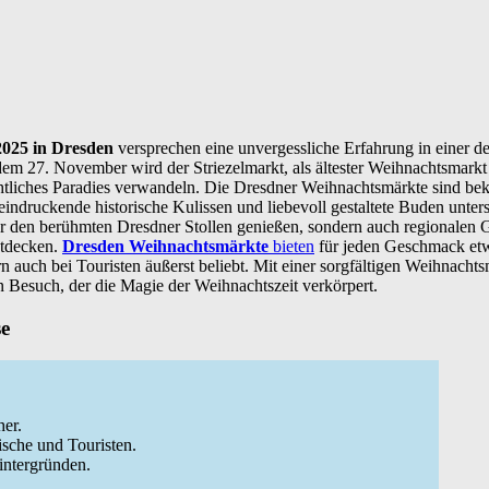
025 in Dresden
versprechen eine unvergessliche Erfahrung in einer der
em 27. November wird der Striezelmarkt, als ältester Weihnachtsmarkt
htliches Paradies verwandeln. Die Dresdner Weihnachtsmärkte sind bekan
indruckende historische Kulissen und liebevoll gestaltete Buden unters
r den berühmten Dresdner Stollen genießen, sondern auch regionalen
ntdecken.
Dresden Weihnachtsmärkte
bieten
für jeden Geschmack etw
n auch bei Touristen äußerst beliebt. Mit einer sorgfältigen Weihnach
n Besuch, der die Magie der Weihnachtszeit verkörpert.
se
her.
ische und Touristen.
intergründen.