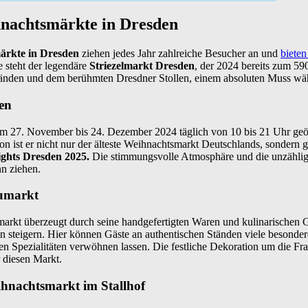
hnachtsmärkte in Dresden
ärkte in Dresden
ziehen jedes Jahr zahlreiche Besucher an und
bieten
le steht der legendäre
Striezelmarkt Dresden
, der 2024 bereits zum 590
Ständen und dem berühmten Dresdner Stollen, einem absoluten Muss wä
en
om 27. November bis 24. Dezember 2024 täglich von 10 bis 21 Uhr geöf
on ist er nicht nur der älteste Weihnachtsmarkt Deutschlands, sondern gi
ghts Dresden 2025.
Die stimmungsvolle Atmosphäre und die unzähli
nn ziehen.
umarkt
rkt überzeugt durch seine handgefertigten Waren und kulinarischen G
n steigern. Hier können Gäste an authentischen Ständen viele besonde
en Spezialitäten verwöhnen lassen. Die festliche Dekoration um die Fra
 diesen Markt.
eihnachtsmarkt im Stallhof