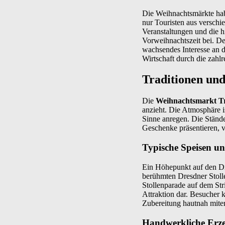
Die Weihnachtsmärkte ha
nur Touristen aus verschi
Veranstaltungen und die hi
Vorweihnachtszeit bei. De
wachsendes Interesse an d
Wirtschaft durch die zahl
Traditionen und
Die
Weihnachtsmarkt Tr
anzieht. Die Atmosphäre i
Sinne anregen. Die Stände
Geschenke präsentieren, v
Typische Speisen u
Ein Höhepunkt auf den Dr
berühmten Dresdner Stoll
Stollenparade auf dem Stri
Attraktion dar. Besucher 
Zubereitung hautnah mite
Handwerkliche Erze