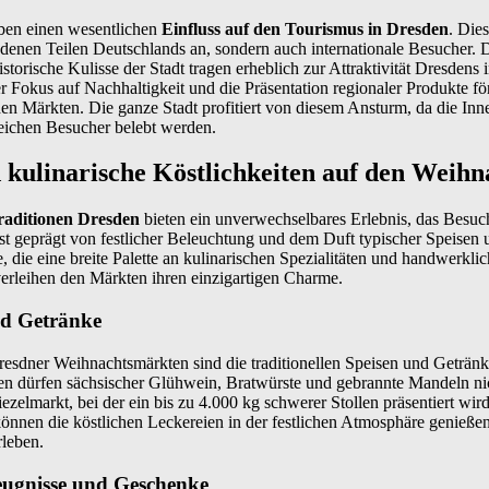
ben einen wesentlichen
Einfluss auf den Tourismus in Dresden
. Die
edenen Teilen Deutschlands an, sondern auch internationale Besucher. D
storische Kulisse der Stadt tragen erheblich zur Attraktivität Dresdens 
r Fokus auf Nachhaltigkeit und die Präsentation regionaler Produkte f
en Märkten. Die ganze Stadt profitiert von diesem Ansturm, da die Inn
reichen Besucher belebt werden.
 kulinarische Köstlichkeiten auf den Weih
aditionen Dresden
bieten ein unverwechselbares Erlebnis, das Besuc
st geprägt von festlicher Beleuchtung und dem Duft typischer Speisen 
, die eine breite Palette an kulinarischen Spezialitäten und handwerkl
erleihen den Märkten ihren einzigartigen Charme.
nd Getränke
esdner Weihnachtsmärkten sind die traditionellen Speisen und Geträ
en dürfen sächsischer Glühwein, Bratwürste und gebrannte Mandeln nic
ezelmarkt, bei der ein bis zu 4.000 kg schwerer Stollen präsentiert wird,
können die köstlichen Leckereien in der festlichen Atmosphäre genieße
rleben.
ugnisse und Geschenke