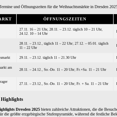
 Termine und Öffnungszeiten für die Weihnachtsmärkte in Dresden 202
ARKT
ÖFFNUNGSZEITEN
27.11. 16 – 21 Uhr, 28.11. – 23.12. täglich 10 – 21 Uhr,
24.12. 10 – 14 Uhr
28.11. – 23.12., täglich 11 – 22 Uhr; 27.12. – 05.01. täglich
11 – 22 Uhr
tsmarkt
29.11. – 23.12. täglich 11 – 21.30 Uhr
markt am
28.11. – 24.12., So.-Do. 11 – 20 Uhr; Fr.+Sa. 11 – 21 Uhr
rager
27.11. – 23.12., So.-Do. 11 – 20 Uhr; Fr. + Sa. 11 – 21 Uhr
 Highlights
ghlights Dresden 2025
bieten zahlreiche Attraktionen, die die Besuc
 für die größte erzgebirgische Stufenpyramide, während die festliche Be